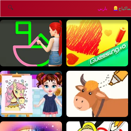
🔍
اكياج
👱‍♀️ باربي