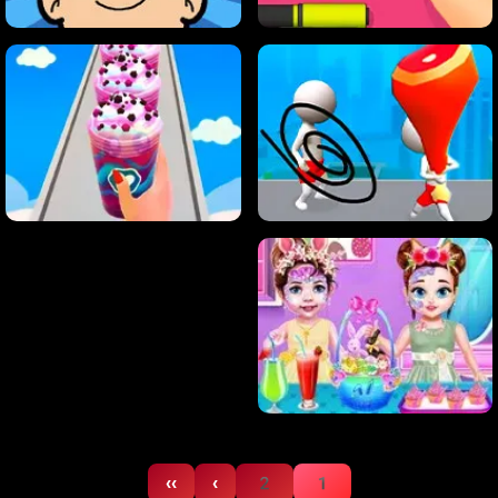
››
›
2
1