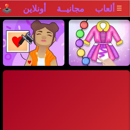
ألعاب مجانيــة أونلاين 🕹️
☰
✨