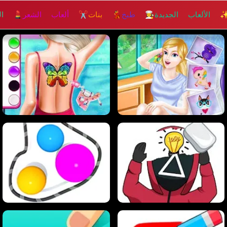
 الألعاب الجديدة
👩‍🍳 طبخ
💃 بنات
✂️ ألعاب الشعر
💄 الم