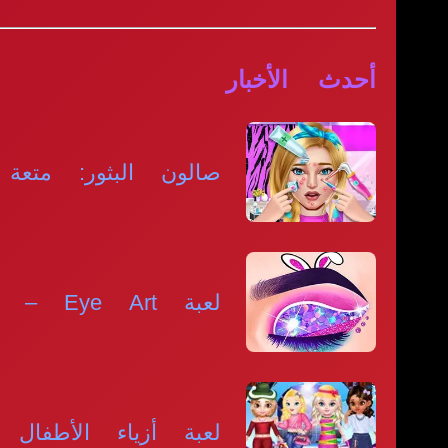
أحدث الأخبار
صالون البثور: متعة ا
لعبة Eye Art – صممي مكياج العيون بإبداعك
لعبة أزياء الأطفال