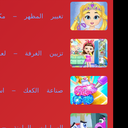
تغيير المظهر – م
تزيين الغرفة – لعب
صناعة الكعك – استم
السيارات الملونة –