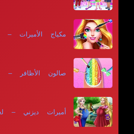
مكياج الأميرات – ص
صالون الأظافر – أظ
أميرات ديزني – لعب