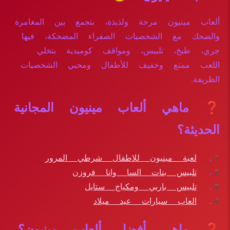
ألعاب مينيون مرحة ولذيذة، بتجمع بين المغامرة
والضحك مع الشخصيات الصفراء المضحكة، فيها
جري، طبخ، تلبيس، ومواقف كوميدية بتخلي
اللعب ممتع وخفيف للأطفال ومحبي الشخصيات
الظريفة.
❓ ماهي ألعاب مينيون المجانية
الحديثة؟
لعبة مينيون للاطفال شرطي المرور
تلبيس بنات السا وانا فروزن
تلبيس باربي ومكياج ستايل
العاب سيارات عيد ميلاد
❓ ماهي أفضل ألعاب مينيون؟