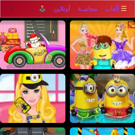
🔍
☰
ألعاب مجانيــة أونلاين 🕹️