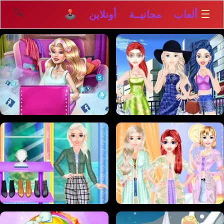
🔍
☰
ألعاب مجانيــة أونلاين 🕹️