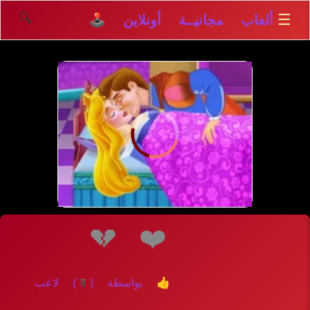
🔍
☰
ألعاب مجانيــة أونلاين 🕹️
إلعــــب
💔
❤️
👍 بواسطة (8) لاعب