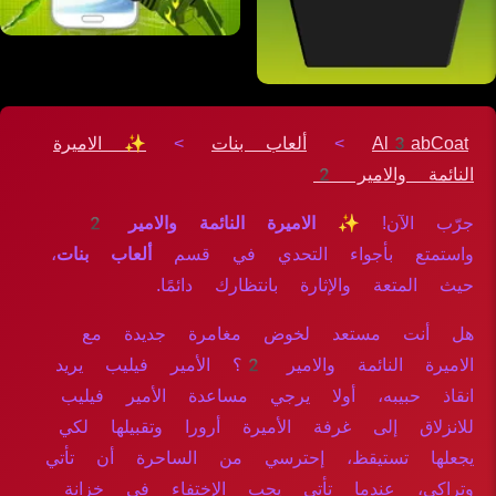
Al3abCoat
>
ألعاب بنات
>
✨ الاميرة
النائمة والامير 2
جرّب الآن!
✨ الاميرة النائمة والامير 2
واستمتع بأجواء التحدي في قسم
ألعاب بنات
،
حيث المتعة والإثارة بانتظارك دائمًا.
هل أنت مستعد لخوض مغامرة جديدة مع
الاميرة النائمة والامير 2؟ الأمير فيليب يريد
انقاذ حبيبه، أولا يرجي مساعدة الأمير فيليب
للانزلاق إلى غرفة الأميرة أرورا وتقبيلها لكي
يجعلها تستيقظ، إحترسي من الساحرة أن تأتي
وتراكي، عندما تأتي يجب الإختفاء في خزانة