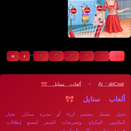
...
››
›
6
5
4
3
2
1
Al3abCoat
>
ألعاب ستايل 🎀
ألعاب ستايل 🎀
تخيل نفسك مصمم أزياء أو مديرة ستايل، تختار
الملابس، المكياج، وتسريحات الشعر لتصنع إطلالات
فريدة تناسب كل المناسبات.