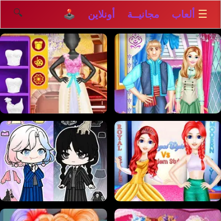
🔍
☰
ألعاب مجانيــة أونلاين 🕹️