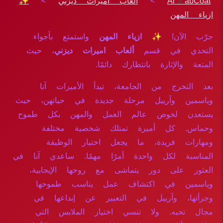
Al3abCoat
>
ألعاب اميرات ديزني
>
✨
ازياء المهن
جرّب الآن!
✨ ازياء المهن
واستمتع بأجواء
التحدي في قسم
ألعاب اميرات ديزني
، حيث
المتعة والإثارة بانتظارك دائمًا.
بعد التخرج من الجامعة، تبدأ الأميرات آنا
وياسمين وآرييل مرحلة جديدة في حياتهن، حيث
يستعدن لخوض عالم العمل والمهن بكل طموح
وحماس. كل أميرة تمتلك شخصية مختلفة
ومهارات فريدة، ما يجعل اختيار الوظيفة
المناسبة لكل واحدة أمرًا مهمًا. ساعدي آنا في
العثور على دور يتماشى مع روحها الإيجابية،
وياسمين في اكتشاف عمل يناسب طموحها
وجرأتها، وآرييل في التعبير عن إبداعها في
مجال تحبه. ولا تنسي اختيار الملابس التي