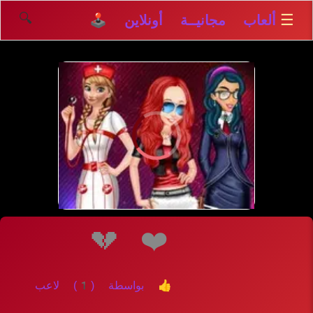
🔍
☰
ألعاب مجانيــة أونلاين 🕹️
إلعــــب
💔
❤️
👍 بواسطة (1) لاعب