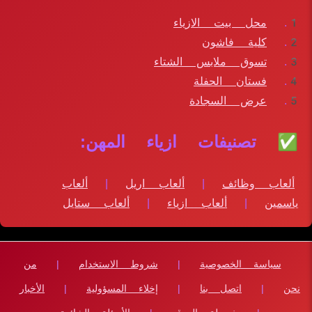
محل بيت الازياء
كلية فاشون
تسوق ملابس الشتاء
فستان الحفلة
عرض السجادة
✅ تصنيفات ازياء المهن:
ألعاب وظائف
|
ألعاب اريل
|
ألعاب
ياسمين
|
ألعاب ازياء
|
ألعاب ستايل
سياسة الخصوصية
|
شروط الاستخدام
|
من
نحن
|
اتصل بنا
|
إخلاء المسؤولية
|
الأخبار