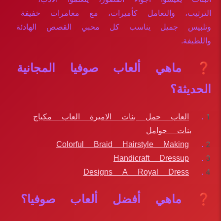
الترتيب، والتعامل كأميرات، مع مغامرات خفيفة
وتلبيس جميل يناسب كل محبي القصص الهادئة
واللطيفة.
❓ ماهي ألعاب صوفيا المجانية
الحديثة؟
العاب حمل بنات الاميرة العاب مكياج
بنات حوامل
Colorful Braid Hairstyle Making
Handicraft Dressup
Designs A Royal Dress
❓ ماهي أفضل ألعاب صوفيا؟