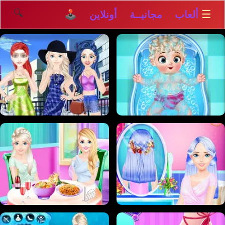
🔍
☰
ألعاب مجانيــة أونلاين 🕹️