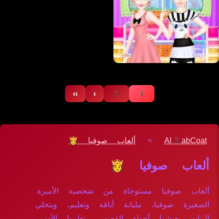
››
›
2
1
Al3abCoat
>
ألعاب صوفيا 👸
ألعاب صوفيا 👸
ألعاب صوفيا مستوحاة من شخصية الأميرة
الصغيرة صوفيا، مليانة أناقة وتعليم، وبتخلي
البنات يعيشوا أجواء القصور، يتعلموا الأدب،