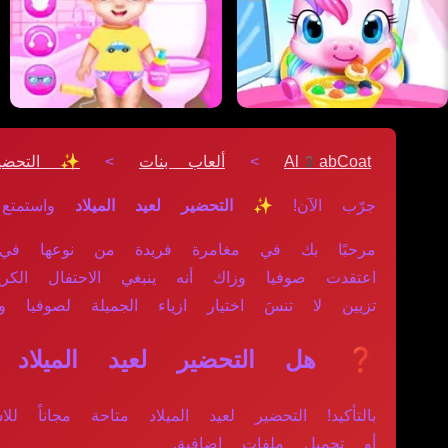
Al3abCoat
>
ألعاب بنات
>
✨ التحضير
جرّب الآن!
✨ التحضير لعيد الميلاد
واستمتع
مرحبًا بك في مغامرة فريدة من نوعها في ه
اعتقدت صوفيا وزاك أنه ينبغي الاحتفال ال
تزيين لا تنسَ اختيار ازياء الجميلة لصوفيا و
❓ هل التحضير لعيد الميلاد مج
بالتأكيد! التحضير لعيد الميلاد متاحة مجانا
أو تحميل ملفات إضافية.