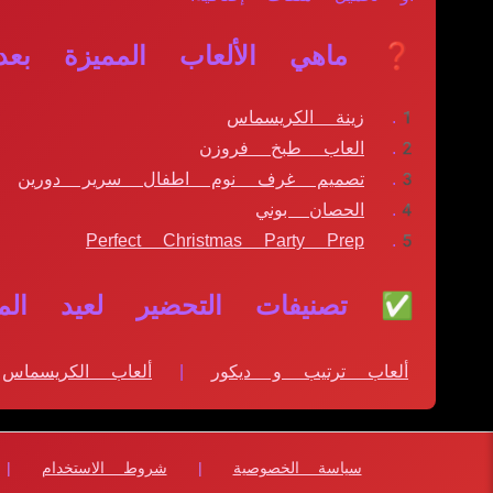
❓ ماهي الألعاب المميزة بعد ا
زينة الكريسماس
العاب طبخ فروزن
تصميم غرف نوم اطفال سرير دورين
الحصان بوني
Perfect Christmas Party Prep
✅ تصنيفات التحضير لعيد الميل
ألعاب ترتيب و ديكور
|
ألعاب الكريسماس
سياسة الخصوصية
|
شروط الاستخدام
|