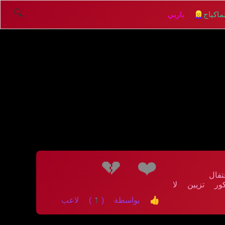
🔍
اكياج
👱‍♀️ باربي
💔
❤️
فال
ر تزيين لا
👍 بواسطة (1) لاعب