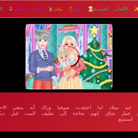
 الألعاب الجديدة
👩‍🍳 طبخ
💃 بنات
✂️ ألعاب الشعر
💄 الم
إلعــــب
يد ميلاد له! اعتقدت صوفيا وزاك أنه ينبغي الاحت
و عمل شاق, إنهم بحاجة إلى نظيف البيت قبل ديكو
استمتع.