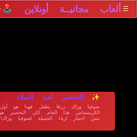
ألعاب مجانيــة أونلاين 🕹️
☰
✨
✨ التحضير لعيد الميلاد
صوفيا وزاك رزقا بطفل فهذا هو أول ع
الكريسماس هذا العام, لكن التحضير ه
تنسَ اختيار ازياء الجميلة لصوفيا وزاك! 