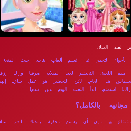
 لعيد الميلاد
 بأجواء التحدي في قسم
ألعاب بنات
، حيث المتعة وال
ذه اللعبة، التحضير لعيد الميلاد، صوفيا وزاك رزق
كريسماس هذا العام، لكن التحضير هو عمل شاق، إنه
زاك! استمتع. ابدأ اللعب اليوم ولن تندم!
انية بالكامل؟
ً للاستمتاع بها دون أي رسوم مخفية. يمكنك اللعب مب