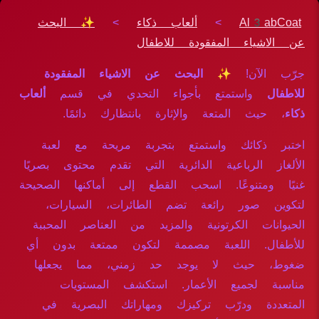
Al3abCoat
>
ألعاب ذكاء
>
✨ البحث
عن الاشياء المفقودة للاطفال
جرّب الآن!
✨ البحث عن الاشياء المفقودة
للاطفال
واستمتع بأجواء التحدي في قسم
ألعاب
ذكاء
، حيث المتعة والإثارة بانتظارك دائمًا.
اختبر ذكائك واستمتع بتجربة مريحة مع لعبة
الألغاز الرباعية الدائرية التي تقدم محتوى بصريًا
غنيًا ومتنوعًا. اسحب القطع إلى أماكنها الصحيحة
لتكوين صور رائعة تضم الطائرات، السيارات،
الحيوانات الكرتونية والمزيد من العناصر المحببة
للأطفال. اللعبة مصممة لتكون ممتعة بدون أي
ضغوط، حيث لا يوجد حد زمني، مما يجعلها
مناسبة لجميع الأعمار. استكشف المستويات
المتعددة ودرّب تركيزك ومهاراتك البصرية في