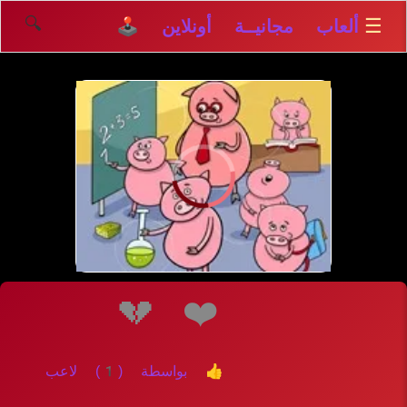
🔍
☰
ألعاب مجانيــة أونلاين 🕹️
إلعــــب
💔
❤️
👍 بواسطة (1) لاعب