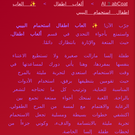
Al3abCoat
>
ألعاب اطفال
>
✨ العاب
اطفال استحمام البيبي
جرّب الآن!
✨ العاب اطفال استحمام البيبي
واستمتع بأجواء التحدي في قسم
ألعاب اطفال
،
حيث المتعة والإثارة بانتظارك دائمًا.
طفلة إلسا مازالت صغيرة ولا تستطيع الاعتناء
بنفسها بمفردها، وهنا يأتي دورك لمساعدتها في
وقت الاستحمام. استعدي لتجربة مليئة بالمرح
حيث تقومين بتنظيفها برفق، استخدام الأدوات
المناسبة للعناية، وترتيب كل ما تحتاجه لتشعر
بالراحة. اللعبة تمنحك أجواء ممتعة تجمع بين
الرعاية والاهتمام مع لمسة من المرح الطفولي.
اكتشفي خطوات بسيطة ومسلية تجعل الاستحمام
تجربة مليئة بالابتسامة والدفء، وكوني جزءاً من
لحظات طفلة إلسا الخاصة.