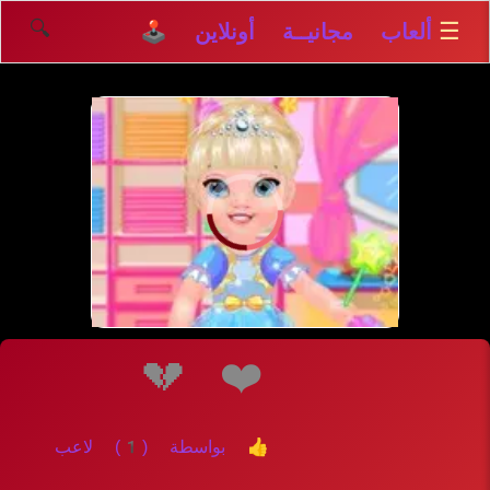
🔍
☰
ألعاب مجانيــة أونلاين 🕹️
إلعــــب
💔
❤️
👍 بواسطة (1) لاعب