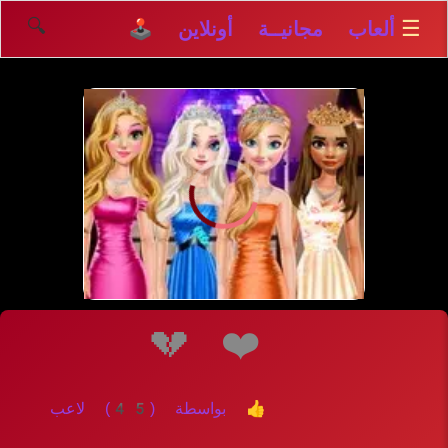
🔍
☰
ألعاب مجانيــة أونلاين 🕹️
إلعــــب
💔
❤️
👍 بواسطة (45) لاعب