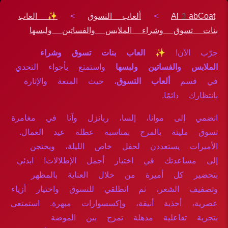
Al3abCoat
>
ألعاب التسوق
>
✨ العاب
بنات تسوق وشراء الملابس والفساتين ولبسها
جرّب الآن!
✨ العاب بنات تسوق وشراء
الملابس والفساتين ولبسها
واستمتع بأجواء التحدي
في قسم
ألعاب التسوق
، حيث المتعة والإثارة
بانتظارك دائمًا.
انضمي إلى موانا، إلسا، ربانزل وآنا في مغامرة
تسوق مليئة بالمرح بمناسبة عطلة عيد العمال.
الأميرات يستعددن لحفل خاص الليلة، ويحتجن
إلى مساعدتك في اختيار أجمل الإطلالات! ابدئي
بتحضير كل أميرة من خلال العناية بالمظهر
وتصفيف الشعر، ثم انطلقي للتسوق واختيار أزياء
عصرية، أحذية أنيقة، وإكسسوارات مبهرة. استمتعي
بتجربة تفاعلية مذهلة تمزج بين الموضة