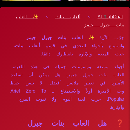
Al3abCoat
>
ألعاب بنات
>
✨ العاب
بنات جيرل جيمز
جرّب الآن!
✨ العاب بنات جيرل جيمز
واستمتع بأجواء التحدي في قسم
ألعاب بنات
،
حيث المتعة والإثارة بانتظارك دائمًا.
أجواء ممتعة ورسومات جميلة في هذه اللعبة،
العاب بنات جيرل جيمز، هل يمكن أن تساعد
الأميرة في تغيير ملابس أفضل، لا تنس حفظ
وجه الأميرة أولاً والاستمتاع بـ Ariel Zero To
Popular. جرب لعبة اليوم ولا تفوت المرح
والإثارة.
❓ هل العاب بنات جيرل