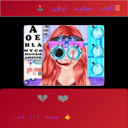
🔍
☰
ألعاب مجانيــة أونلاين 🕹️
إلعــــب
💔
❤️
👍 بواسطة (1) لاعب