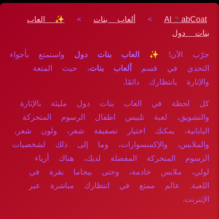
Al3abCoat
>
ألعاب بنات
>
✨ العاب
بنات دول
جرّب الآن!
✨ العاب بنات دول
واستمتع بأجواء
التحدي في قسم
ألعاب بنات
، حيث المتعة
والإثارة بانتظارك دائمًا.
كل لحظة في العاب بنات دول مليئة بالإثارة
والتشويق، لعبة تلبيس اطفال الرسوم المتحركة
اليابانية، يمكنك اختيار تصفيفة شعر، ولون شعر،
والملابس، والإكسسوارات، وما إلى ذلك لشخصيات
الرسوم المتحركة المفضلة لديك، هناك أزياء
لولي، ملابس خادمة، وحتى بيجاما بقرة في
اللعبة. عالم ممتع في انتظارك مباشرة عبر
الإنترنت.