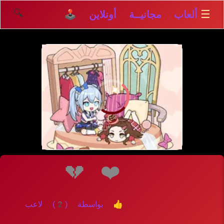
🔍
☰
ألعاب مجانيــة أونلاين 🕹️
إلعــــب
💔
❤️
👍 بواسطة (2) لاعب