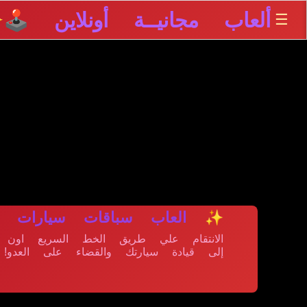
ألعاب مجانيــة أونلاين 🕹️
☰
✨
✨ العاب سباقات سيارات ا
إلى قيادة سيارتك والقضاء على العدو!