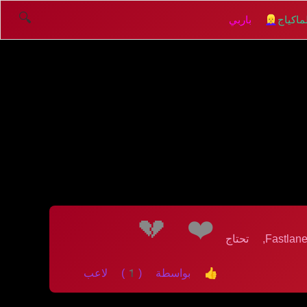
🔍
اكياج
👱‍♀️ باربي
💔
❤️
الانتقام علي طريق الخط السريع اون لاين! في هذه اللعبة Fastlane Road To Revenge Online, تحتاج
👍 بواسطة (1) لاعب