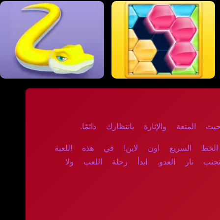
ث المتعة والإثارة بانتظارك دائمًا.
خط السريع اون لاين! في هذه اللعبة
 كن حذرا! تجنب نار العدو. ابدأ رحلة اللعب ولا