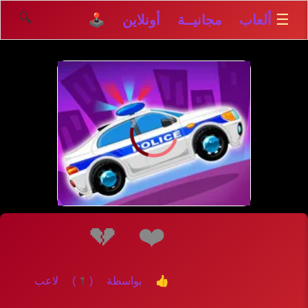
🔍
☰
ألعاب مجانيــة أونلاين 🕹️
إلعــــب
💔
❤️
👍 بواسطة (1) لاعب