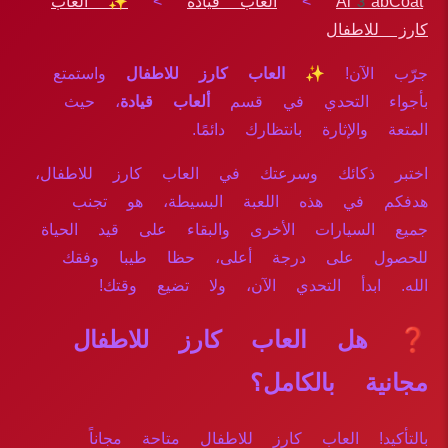
Al3abCoat
>
ألعاب قيادة
>
✨ العاب
كارز للاطفال
جرّب الآن!
✨ العاب كارز للاطفال
واستمتع
بأجواء التحدي في قسم
ألعاب قيادة
، حيث
المتعة والإثارة بانتظارك دائمًا.
اختبر ذكائك وسرعتك في العاب كارز للاطفال،
هدفكم في هذه اللعبة البسيطة، هو تجنب
جميع السيارات الأخرى والبقاء على قيد الحياة
للحصول على درجة أعلى، حظا طيبا وفقك
الله. ابدأ التحدي الآن، ولا تضيع وقتك!
❓ هل العاب كارز للاطفال
مجانية بالكامل؟
بالتأكيد! العاب كارز للاطفال متاحة مجاناً