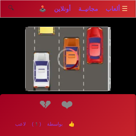
🔍
☰
ألعاب مجانيــة أونلاين 🕹️
💔
❤️
👍 بواسطة (1) لاعب