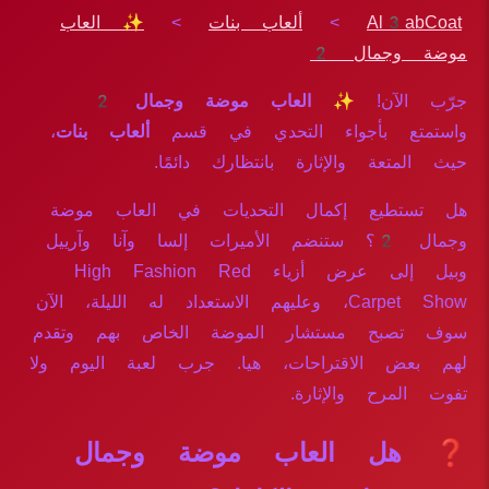
Al3abCoat
>
ألعاب بنات
>
✨ العاب
موضة وجمال 2
جرّب الآن!
✨ العاب موضة وجمال 2
واستمتع بأجواء التحدي في قسم
ألعاب بنات
،
حيث المتعة والإثارة بانتظارك دائمًا.
هل تستطيع إكمال التحديات في العاب موضة
وجمال 2؟ ستنضم الأميرات إلسا وآنا وآرييل
وبيل إلى عرض أزياء High Fashion Red
Carpet Show، وعليهم الاستعداد له الليلة، الآن
سوف تصبح مستشار الموضة الخاص بهم وتقدم
لهم بعض الاقتراحات، هيا. جرب لعبة اليوم ولا
تفوت المرح والإثارة.
❓ هل العاب موضة وجمال