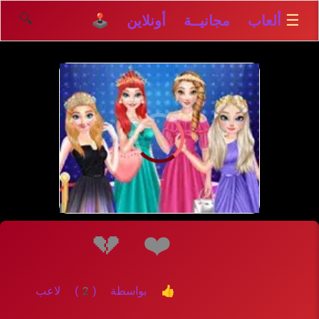
🔍
☰
ألعاب مجانيــة أونلاين 🕹️
إلعــــب
💔
❤️
👍 بواسطة (2) لاعب