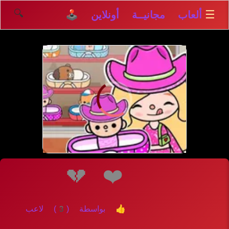
🔍
☰
ألعاب مجانيــة أونلاين 🕹️
إلعــــب
💔
❤️
👍 بواسطة (3) لاعب