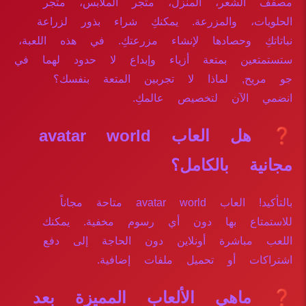
مصفف الشعر، المنزل، متجر الملابس، متجر
الحلويات، والمزرعة. يمكنكِ شراء بذور لزراعة
نباتاتكِ وحصادها لإنشاء مزرعتكِ. في هذه اللعبة،
ستستمتعين بمتعة أزياء وإبداع لا حدود لهما في
جو مريح, لماذا لا تجربين المتعة بنفسك؟
انضمي الآن لتخصيص عالمكِ.
❓ هل العاب avatar world
مجانية بالكامل؟
بالتأكيد! العاب avatar world متاحة مجاناً
للاستمتاع بها دون أي رسوم مخفية. يمكنك
اللعب مباشرة أونلاين دون الحاجة إلى دفع
اشتراكات أو تحميل ملفات إضافية.
❓ ماهي الألعاب المميزة بعد