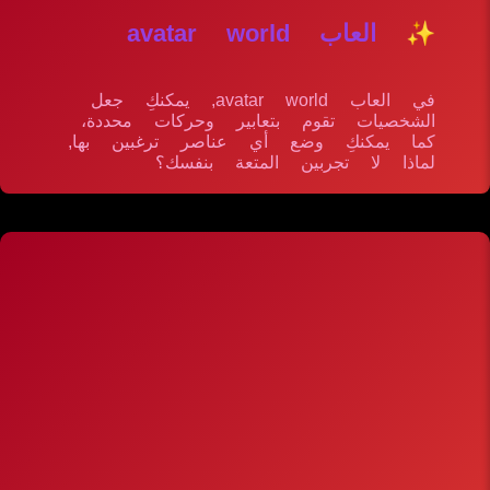
✨ العاب avatar world
في العاب avatar world, يمكنكِ جعل
الشخصيات تقوم بتعابير وحركات محددة،
كما يمكنكِ وضع أي عناصر ترغبين بها,
لماذا لا تجربين المتعة بنفسك؟