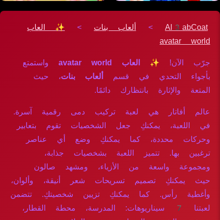
Al3abCoat
>
ألعاب بنات
>
✨ العاب
avatar world
جرّب الآن!
✨ العاب avatar world
واستمتع
بأجواء التحدي في قسم
ألعاب بنات
، حيث
المتعة والإثارة بانتظارك دائمًا.
عالم أفاتار هي لعبة تركيب دمى رقمية آسرة.
في اللعبة، يمكنكِ جعل الشخصيات تقوم بتعابير
وحركات محددة، كما يمكنكِ وضع أي عناصر
ترغبين بها. تتميز اللعبة بشخصيات جذابة،
ومجموعة واسعة من الأزياء، ومشهد صالون
حيث يمكنكِ تصميم تسريحات شعر أنيقة، وألوان،
وأغطية رأس. كما يمكنكِ تزيين شخصيتكِ. تتضمن
لعبتنا 7 سيناريوهات: المدرسة، محطة القطار،