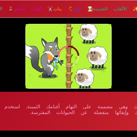
 الألعاب الجديدة
👩‍🍳 طبخ
💃 بنات
✂️ ألعاب الشعر
💄 الم
 وهي مصممة على التهام أغنامك الثمينة, استخدم ا
مك وإبقائها منفصلة عن الحيوانات المفترسة.