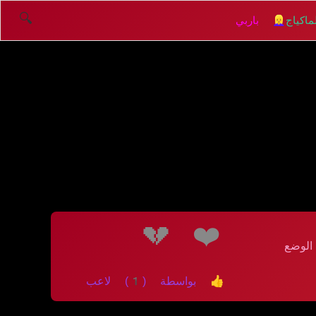
🔍
اكياج
👱‍♀️ باربي
💔
❤️
لوضع
👍 بواسطة (1) لاعب