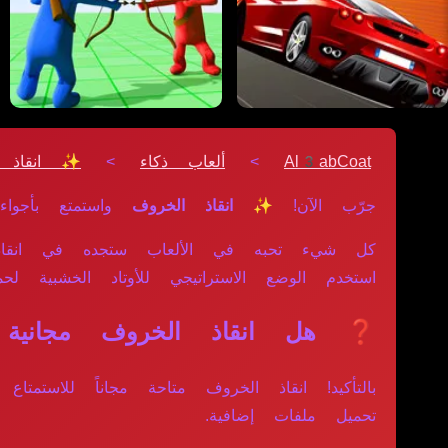
Al3abCoat
>
ألعاب ذكاء
>
✨ انقاذ ا
جرّب الآن!
✨ انقاذ الخروف
واستمتع بأجو
كل شيء تحبه في الألعاب ستجده في انقاذ 
استخدم الوضع الاستراتيجي للأوتاد الخشبية لح
❓ هل انقاذ الخروف مجانية ب
بالتأكيد! انقاذ الخروف متاحة مجاناً للاست
تحميل ملفات إضافية.