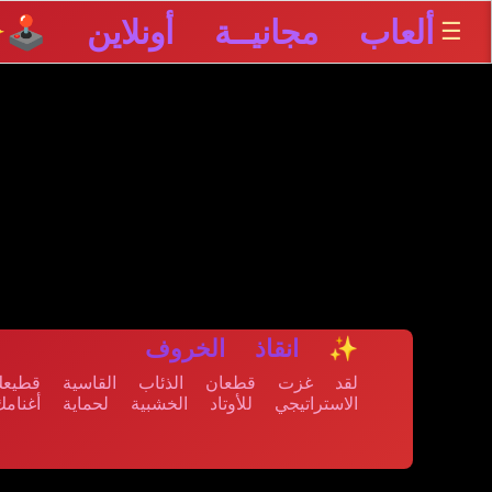
ألعاب مجانيــة أونلاين 🕹️
☰
✨
✨ انقاذ الخروف
لقد غزت قطعان الذئاب القاسية قطيعك
الاستراتيجي للأوتاد الخشبية لحماية أغنا