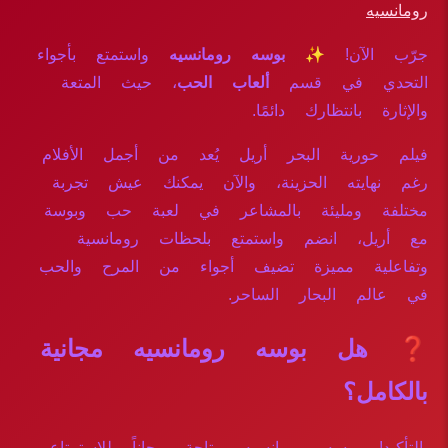
رومانسيه
جرّب الآن!
✨ بوسه رومانسيه
واستمتع بأجواء
التحدي في قسم
ألعاب الحب
، حيث المتعة
والإثارة بانتظارك دائمًا.
فيلم حورية البحر أريل يُعد من أجمل الأفلام
رغم نهايته الحزينة، والآن يمكنك عيش تجربة
مختلفة ومليئة بالمشاعر في لعبة حب وبوسة
مع أريل، انضم واستمتع بلحظات رومانسية
وتفاعلية مميزة تضيف أجواء من المرح والحب
في عالم البحار الساحر.
❓ هل بوسه رومانسيه مجانية
بالكامل؟
بالتأكيد! بوسه رومانسيه متاحة مجاناً للاستمتاع