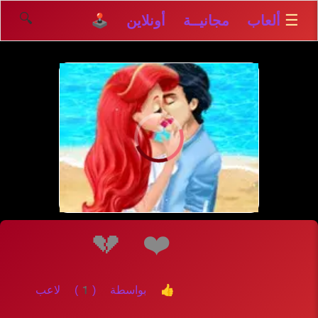
🔍
☰
ألعاب مجانيــة أونلاين 🕹️
إلعــــب
💔
❤️
👍 بواسطة (1) لاعب