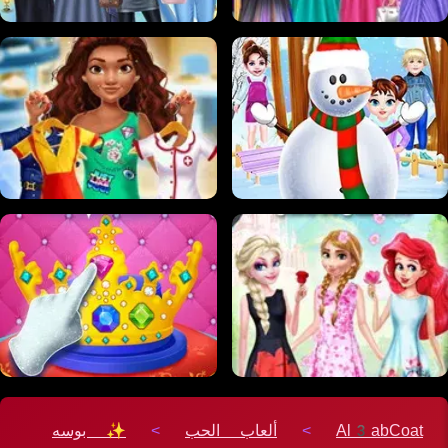
Al3abCoat
>
ألعاب الحب
>
✨ بوسه