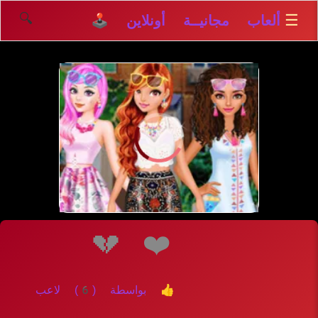
🔍
☰
ألعاب مجانيــة أونلاين 🕹️
إلعــــب
💔
❤️
👍 بواسطة (6) لاعب