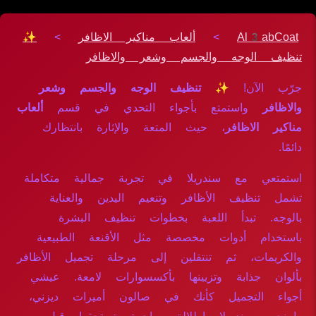
Al3abCoat
>
ألعاب مناكير الاظافر
>
✨
تنظيف الوجه والجسم وشعر والاظافر
جرّب الآن!
✨ تنظيف الوجه والجسم وشعر
والاظافر
واستمتع بأجواء التحدي في قسم
ألعاب
مناكير الاظافر
، حيث المتعة والإثارة بانتظارك
دائمًا.
استمتعي مع سندريلا في تجربة جمالية متكاملة
تشمل تنظيف الأظافر وتنعيم اليدين والعناية
بالوجه. تبدأ اللعبة بخطوات تنظيف البشرة
باستخدام أدوات مخصصة مثل الأقنعة الطبيعية
والكريمات، ثم تنتقلين إلى مرحلة تجميل الأظافر
بألوان جذابة وتزيينها بأكسسوارات لامعة. عيشي
أجواء التجميل كأنك في صالون أميرات ديزني،