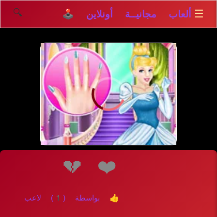
🔍
☰
ألعاب مجانيــة أونلاين 🕹️
إلعــــب
💔
❤️
👍 بواسطة (1) لاعب