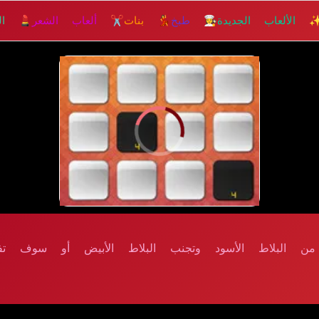
 الألعاب الجديدة
👩‍🍳 طبخ
💃 بنات
✂️ ألعاب الشعر
💄 الم
من البلاط الأسود وتجنب البلاط الأبيض أو سوف تف