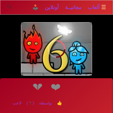
🔍
☰
ألعاب مجانيــة أونلاين 🕹️
💔
❤️
👍 بواسطة (1) لاعب