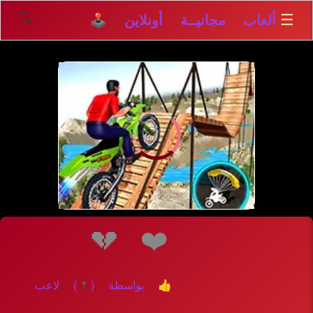
🔍
☰
ألعاب مجانيــة أونلاين 🕹️
إلعــــب
💔
❤️
👍 بواسطة (1) لاعب