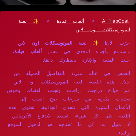
Al3abCoat
>
ألعاب قيادة
>
✨ لعبة
الموتوسيكلات اون لاين
جرّب الآن!
✨ لعبة الموتوسيكلات اون لاين
واستمتع بأجواء التحدي في قسم
ألعاب قيادة
،
حيث المتعة والإثارة بانتظارك دائمًا.
انغمس في عالم مليء بالتفاصيل الجميلة من
خلال هذه اللعبة، لعبة الموتوسيكلات اون لاين،
قم قيادة دراجتك دراجات وتجنب العقبات وخوض
تحديات مثيرة، من سرعات ضخ القلب إلى
الأعمال المثيرة التي تتحدى الجاذبية، تحتوي هذه
اللعبة على كل شيء، استعد لاندفاع الأدرينالين
لا مثيل له. كل ما تحتاجه هو الدخول للموقع
والبدء.