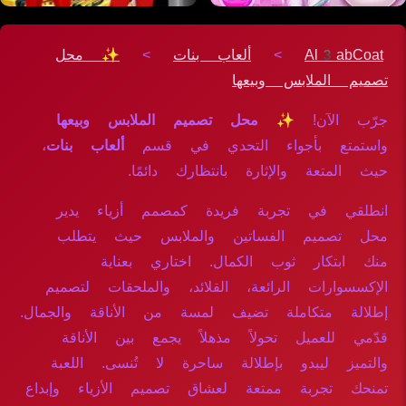
Al3abCoat
>
ألعاب بنات
>
✨ محل
تصميم الملابس وبيعها
جرّب الآن!
✨ محل تصميم الملابس وبيعها
واستمتع بأجواء التحدي في قسم
ألعاب بنات
،
حيث المتعة والإثارة بانتظارك دائمًا.
انطلقي في تجربة فريدة كمصمم أزياء يدير
محل تصميم الفساتين والملابس حيث يتطلب
منك ابتكار ثوب الكمال. اختاري بعناية
الإكسسوارات الرائعة، القلائد، والملحقات لتصميم
إطلالة متكاملة تضيف لمسة من الأناقة والجمال.
قدّمي للعميل تحولاً مذهلاً يجمع بين الأناقة
والتميز ليبدو بإطلالة ساحرة لا تُنسى. اللعبة
تمنحك تجربة ممتعة لعشاق تصميم الأزياء وإبداع