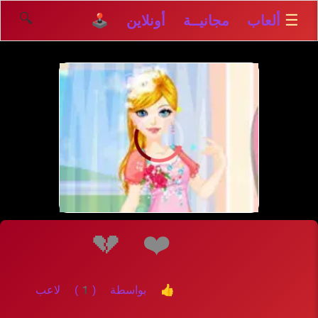
🔍
☰
ألعاب مجانيــة أونلاين 🕹️
إلعــــب
💔
❤️
👍 بواسطة (1) لاعب