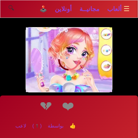
🔍
☰
ألعاب مجانيــة أونلاين 🕹️
إلعــــب
💔
❤️
👍 بواسطة (1) لاعب