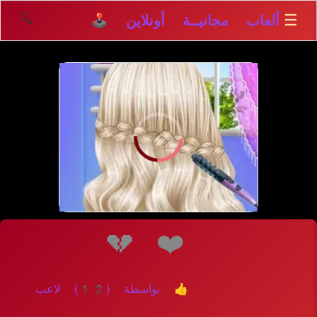
🔍
☰
ألعاب مجانيــة أونلاين 🕹️
إلعــــب
💔
❤️
👍 بواسطة (12) لاعب