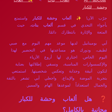
Al3abCoat
>
ألعاب بنات
>
✨ ألعاب
وحشة للكبار
جرّب الآن!
✨ ألعاب وحشة للكبار
واستمتع
بأجواء التحدي في قسم
ألعاب بنات
، حيث
المتعة والإثارة بانتظارك دائمًا.
آبي بومينابيل لديها موعد مهم اليوم مع صبي
لطيف، ودورك هو مساعدتها في التحضير لهذا
اليوم الخاص. اختاري لها أروع الأزياء
والإكسسوارات المناسبة، ونسقي إطلالتها بعناية
لتكون أنيقة وجذابة وتعكس شخصيتها. استمتعي
بتجربة الموضة والإبداع، واجعلي آبي تشعر بالثقة
والجمال استعداداً لموعدها الهام والمميز.
❓ هل ألعاب وحشة للكبار
مجانية بالكامل؟