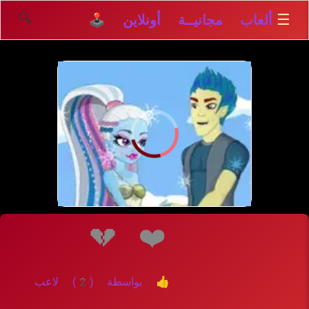
🔍
☰
ألعاب مجانيــة أونلاين 🕹️
إلعــــب
💔
❤️
👍 بواسطة (2) لاعب