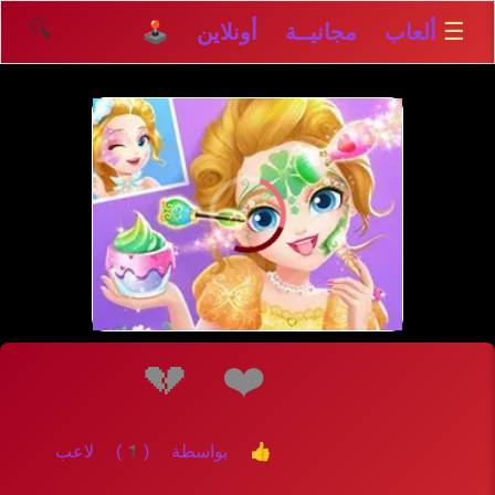
🔍
☰
ألعاب مجانيــة أونلاين 🕹️
إلعــــب
💔
❤️
👍 بواسطة (1) لاعب