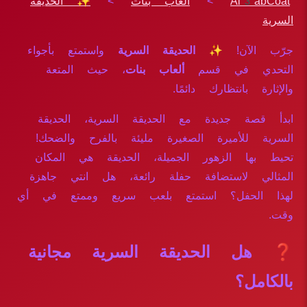
Al3abCoat
>
ألعاب بنات
>
✨ الحديقة
السرية
جرّب الآن!
✨ الحديقة السرية
واستمتع بأجواء
التحدي في قسم
ألعاب بنات
، حيث المتعة
والإثارة بانتظارك دائمًا.
ابدأ قصة جديدة مع الحديقة السرية، الحديقة
السرية للأميرة الصغيرة مليئة بالفرح والضحك!
تحيط بها الزهور الجميلة، الحديقة هي المكان
المثالي لاستضافة حفلة رائعة، هل انتي جاهزة
لهذا الحفل؟ استمتع بلعب سريع وممتع في أي
وقت.
❓ هل الحديقة السرية مجانية
بالكامل؟