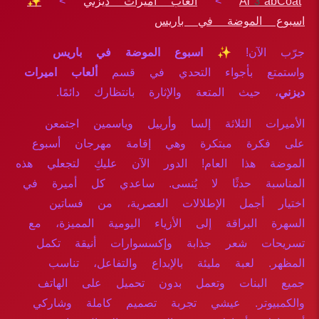
Al3abCoat
>
ألعاب اميرات ديزني
>
✨
اسبوع الموضة في باريس
جرّب الآن!
✨ اسبوع الموضة في باريس
واستمتع بأجواء التحدي في قسم
ألعاب اميرات
ديزني
، حيث المتعة والإثارة بانتظارك دائمًا.
الأميرات الثلاثة إلسا وأرييل وياسمين اجتمعن
على فكرة مبتكرة وهي إقامة مهرجان أسبوع
الموضة هذا العام! الدور الآن عليكِ لتجعلي هذه
المناسبة حدثًا لا يُنسى. ساعدي كل أميرة في
اختيار أجمل الإطلالات العصرية، من فساتين
السهرة البراقة إلى الأزياء اليومية المميزة، مع
تسريحات شعر جذابة وإكسسوارات أنيقة تكمل
المظهر. لعبة مليئة بالإبداع والتفاعل، تناسب
جميع البنات وتعمل بدون تحميل على الهاتف
والكمبيوتر. عيشي تجربة تصميم كاملة وشاركي