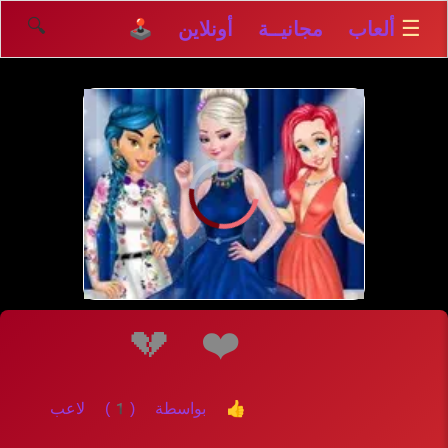
🔍
☰
ألعاب مجانيــة أونلاين 🕹️
إلعــــب
💔
❤️
👍 بواسطة (1) لاعب