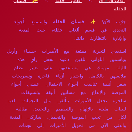
Al3abCoat
>
ألعاب حفلة
>
✨ فستان
الحفلة
جرّب الآن!
✨ فستان الحفلة
واستمتع بأجواء
التحدي في قسم
ألعاب حفلة
، حيث المتعة
والإثارة بانتظارك دائمًا.
استعدي لتجربة ممتعة مع الأميرات حسناء وأريل
وياسمين اللواتي تلقين دعوة لحفل راقٍ هذه
الليلة. مهمتك هي مساعدتهن على تغيير نظام
ملابسهن بالكامل واختيار أزياء فاخرة وتسريحات
شعر أنيقة تناسب أجواء الاحتفال. عيشي أجواء
الموضة والإبداع مع فساتين أنيقة وتنسيقات
ساحرة تجعل الأميرات يتألقن مثل النجمات. لعبة
للبنات مليئة بالإلهام والتصميم والتجديد، مثالية
لكل من تحب الموضة والتجميل. شاركي المتعة
وابدئي الآن في تحويل الأميرات إلى نجمات