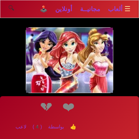
🔍
☰
ألعاب مجانيــة أونلاين 🕹️
إلعــــب
💔
❤️
👍 بواسطة (4) لاعب