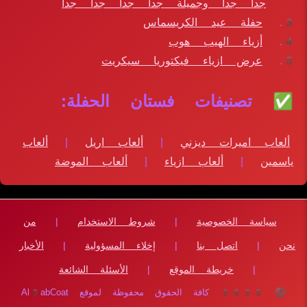
جدا جدا وجميلة جدا جدا جدا جدا
حفلة عيد الكريسماس
أزياء الهيب هوب
عرض ازياء فيكتوريا سيكريت
✅ تصنيفات فستان الحفلة:
ألعاب اميرات ديزني
|
ألعاب اريل
|
ألعاب
ياسمين
|
ألعاب ازياء
|
ألعاب الموضة
سياسة الخصوصية
|
شروط الاستخدام
|
من
نحن
|
اتصل بنا
|
إخلاء المسؤولية
|
الأخبار
|
خريطة الموقع
|
الأسئلة الشائعة
© 2025 كافة الحقوق محفوظة لموقع Al3abCoat