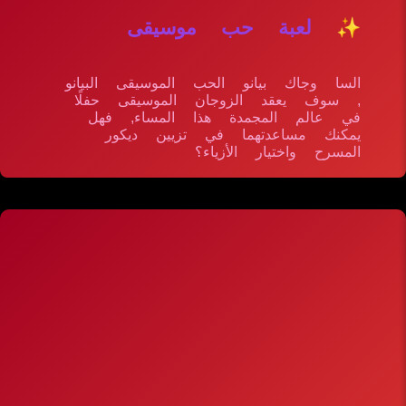
✨ لعبة حب موسيقى
السا وجاك بيانو الحب الموسيقى البيانو
, سوف يعقد الزوجان الموسيقى حفلًا
في عالم المجمدة هذا المساء, فهل
يمكنك مساعدتهما في تزيين ديكور
المسرح واختيار الأزياء؟