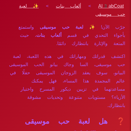
Al3abCoat
>
ألعاب بنات
>
✨ لعبة
حب موسيقى
جرّب الآن!
✨ لعبة حب موسيقى
واستمتع
بأجواء التحدي في قسم
ألعاب بنات
، حيث
المتعة والإثارة بانتظارك دائمًا.
اكتشف قدراتك ومهاراتك في هذه اللعبة، لعبة
حب موسيقى، السا وجاك بيانو الحب الموسيقى
البيانو، سوف يعقد الزوجان الموسيقى حفلًا في
عالم المجمدة هذا المساء، فهل يمكنك
مساعدتهما في تزيين ديكور المسرح واختيار
الأزياء؟ مستويات متنوعة وتحديات مشوقة
بانتظارك.
❓ هل لعبة حب موسيقى