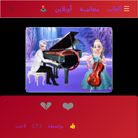
🔍
☰
ألعاب مجانيــة أونلاين 🕹️
💔
❤️
👍 بواسطة (2) لاعب