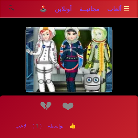
🔍
☰
ألعاب مجانيــة أونلاين 🕹️
إلعــــب
💔
❤️
👍 بواسطة (1) لاعب