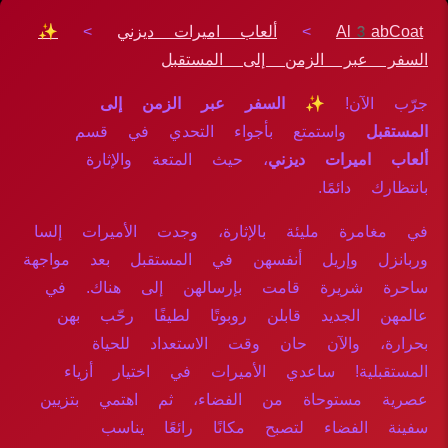
Al3abCoat
>
ألعاب اميرات ديزني
>
✨
السفر عبر الزمن إلى المستقبل
جرّب الآن!
✨ السفر عبر الزمن إلى
المستقبل
واستمتع بأجواء التحدي في قسم
ألعاب اميرات ديزني
، حيث المتعة والإثارة
بانتظارك دائمًا.
في مغامرة مليئة بالإثارة، وجدت الأميرات إلسا
وربانزل وإريل أنفسهن في المستقبل بعد مواجهة
ساحرة شريرة قامت بإرسالهن إلى هناك. في
عالمهن الجديد قابلن روبوتًا لطيفًا رحّب بهن
بحرارة، والآن حان وقت الاستعداد للحياة
المستقبلية! ساعدي الأميرات في اختيار أزياء
عصرية مستوحاة من الفضاء، ثم اهتمي بتزيين
سفينة الفضاء لتصبح مكانًا رائعًا يناسب