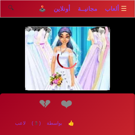
🔍
☰
ألعاب مجانيــة أونلاين 🕹️
إلعــــب
💔
❤️
👍 بواسطة (3) لاعب