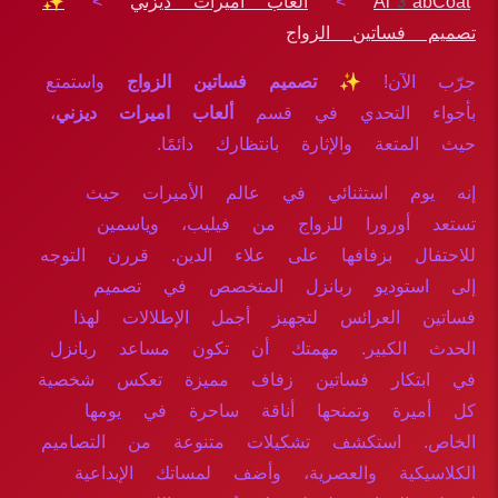
Al3abCoat
>
ألعاب اميرات ديزني
>
✨
تصميم فساتين الزواج
جرّب الآن!
✨ تصميم فساتين الزواج
واستمتع
بأجواء التحدي في قسم
ألعاب اميرات ديزني
،
حيث المتعة والإثارة بانتظارك دائمًا.
إنه يوم استثنائي في عالم الأميرات حيث
تستعد أورورا للزواج من فيليب، وياسمين
للاحتفال بزفافها على علاء الدين. قررن التوجه
إلى استوديو ربانزل المتخصص في تصميم
فساتين العرائس لتجهيز أجمل الإطلالات لهذا
الحدث الكبير. مهمتك أن تكون مساعد ربانزل
في ابتكار فساتين زفاف مميزة تعكس شخصية
كل أميرة وتمنحها أناقة ساحرة في يومها
الخاص. استكشف تشكيلات متنوعة من التصاميم
الكلاسيكية والعصرية، وأضف لمساتك الإبداعية