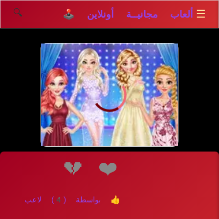
🔍
☰
ألعاب مجانيــة أونلاين 🕹️
إلعــــب
💔
❤️
👍 بواسطة (4) لاعب