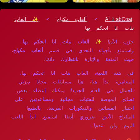
Al3abCoat
>
ألعاب مكياج
>
✨ العاب
بنات انا اتحكم بها
جرّب الآن!
✨ العاب بنات انا اتحكم بها
واستمتع بأجواء التحدي في قسم
ألعاب مكياج
،
حيث المتعة والإثارة بانتظارك دائمًا.
في هذه اللعبة، العاب بنات انا اتحكم بها،
المغامرة تبدأ هنا، هنا مسابقات مجانا ديزني
للجمال في العام الجديد! يمكنك إعطاء بعض
نصائح الموضة للفتيات مجانية ومساعدتهن على
اختيار الفساتين والديكورات الفريدة، بالطبع!
المكياج الآنيق ضروري أيضًا! استمتع. ابدأ اللعب
اليوم ولن تندم!