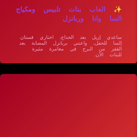
✨ العاب بنات تلبيس ومكياج
السا وانا وربانزل
ساعدي إريل بعد الخداع، اختاري فستان
إلسا للحفل، واعتني بربانزل المصابة بعد
القفز من البرج في مغامرة مثيرة
للبنات الآن.