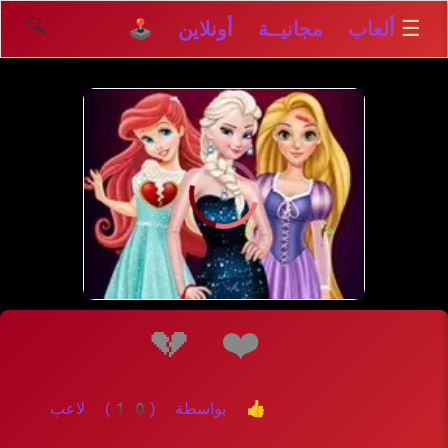
🔍
☰
ألعاب مجانيــة أونلاين 🕹️
إلعــــب
💔
❤️
👍 بواسطة (10) لاعب