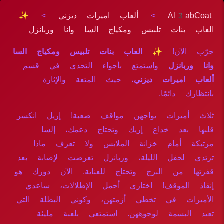
Al3abCoat
>
ألعاب اميرات ديزني
>
✨
العاب بنات تلبيس ومكياج السا وانا وربانزل
جرّب الآن!
✨ العاب بنات تلبيس ومكياج السا
وانا وربانزل
واستمتع بأجواء التحدي في قسم
ألعاب اميرات ديزني
، حيث المتعة والإثارة
بانتظارك دائمًا.
ثلاث أميرات يواجهن مواقف صعبة! إريل انكسر
قلبها بعد خداع إريك وتحتاج دعمك، إلسا
مرتبكة أمام خزانة الملابس ولا تعرف ماذا
ترتدي لحفل الليلة، وربانزل تعرضت لإصابة بعد
قفزتها من البرج وتحتاج للعناية. الآن دورك هو
إنقاذ الموقف! اختاري أجمل الإطلالات، ساعدي
الأميرات في تخطي أزمتهن، وكوني البطلة التي
تعيد البسمة لوجوههن. استمتعي بلعبة مليئة