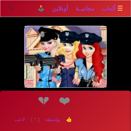
🔍
☰
ألعاب مجانيــة أونلاين 🕹️
إلعــــب
💔
❤️
👍 بواسطة (1) لاعب