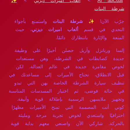
Al3abCoat
>
ألعاب اميرات ديزني
>
✨
شرطة البنات
جرّب الآن!
✨ شرطة البنات
واستمتع بأجواء
التحدي في قسم
ألعاب اميرات ديزني
، حيث
المتعة والإثارة بانتظارك دائمًا.
إلسا وربانزل وآريل حصلن أخيرًا على وظيفة
جديدة كضابطات في الشرطة، وهن مستعدات
لخوض مغامرة جديدة في عالم العدالة. لكن
قبل الانطلاق، تحتاج الأميرات إلى مساعدتك في
تنظيف سيارة الشرطة الخاصة بهن التي تبدو
في حالة فوضى، ثم اختيار المسدسات المناسبة
وتجهيز ملابسهن الرسمية بإطلالة قوية وأنيقة.
كوني أنت المصممة التي تمنح الأميرات مظهرًا
احترافيًا واستعدي لخوض تجربة مرحة ومليئة
بالحركة. شاركي الآن واصنعي معهم بداية قوية