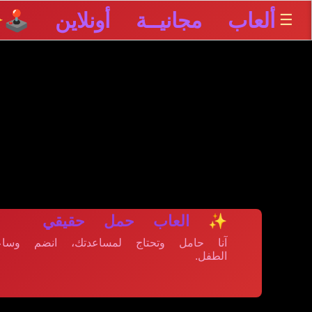
ألعاب مجانيــة أونلاين 🕹️
☰
✨
✨ العاب حمل حقيقي
آنا حامل وتحتاج لمساعدتك، انضم وساع
الطفل.