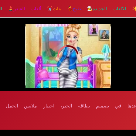
 الألعاب الجديدة
👩‍🍳 طبخ
💃 بنات
✂️ ألعاب الشعر
💄 الم
دها في تصميم بطاقة الخبر، اختيار ملابس الحمل و