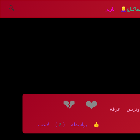
🔍
اكياج
👱‍♀️ باربي
💔
❤️
تزيين غرفة
👍 بواسطة (2) لاعب