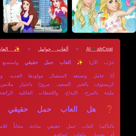
Al3abCoat
>
ألعاب حوامل
>
✨ العا
جرّب الآن!
✨ العاب حمل حقيقي
واستمتع 
آنا حامل وتستعد لاستقبال مولودها الجديد، 
كريستوف بالخبر السعيد، مرورًا باختيار ملابس
مليئة بالمرح، الإبداع، واللحظات العائلية الرائعة.
❓ هل العاب حمل حقيقي مجان
بالتأكيد! العاب حمل حقيقي متاحة مجاناً ل
أو تحميل ملفات إضافية.