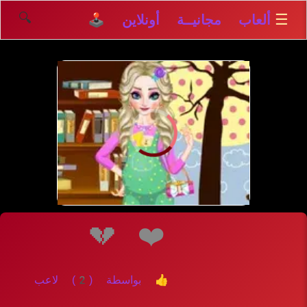
🔍
☰
ألعاب مجانيــة أونلاين 🕹️
💔
❤️
👍 بواسطة (2) لاعب