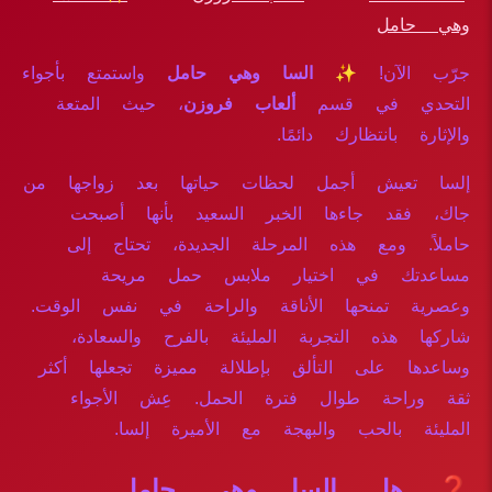
وهي حامل
جرّب الآن!
✨ السا وهي حامل
واستمتع بأجواء
التحدي في قسم
ألعاب فروزن
، حيث المتعة
والإثارة بانتظارك دائمًا.
إلسا تعيش أجمل لحظات حياتها بعد زواجها من
جاك، فقد جاءها الخبر السعيد بأنها أصبحت
حاملاً. ومع هذه المرحلة الجديدة، تحتاج إلى
مساعدتك في اختيار ملابس حمل مريحة
وعصرية تمنحها الأناقة والراحة في نفس الوقت.
شاركها هذه التجربة المليئة بالفرح والسعادة،
وساعدها على التألق بإطلالة مميزة تجعلها أكثر
ثقة وراحة طوال فترة الحمل. عِش الأجواء
المليئة بالحب والبهجة مع الأميرة إلسا.
❓ هل السا وهي حامل