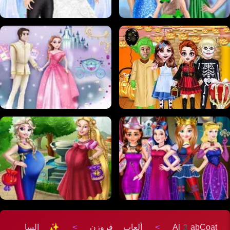
Al3abCoat
>
ألعاب فروزن
>
✨ السا