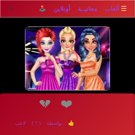
🔍
☰
ألعاب مجانيــة أونلاين 🕹️
إلعــــب
💔
❤️
👍 بواسطة (1) لاعب