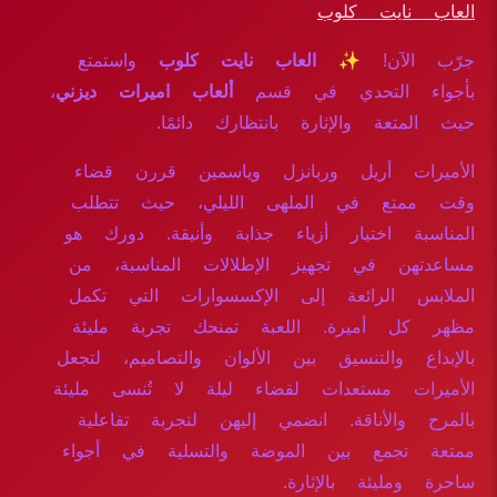
العاب نايت كلوب
جرّب الآن!
✨ العاب نايت كلوب
واستمتع
بأجواء التحدي في قسم
ألعاب اميرات ديزني
،
حيث المتعة والإثارة بانتظارك دائمًا.
الأميرات أريل وربانزل وياسمين قررن قضاء
وقت ممتع في الملهى الليلي، حيث تتطلب
المناسبة اختيار أزياء جذابة وأنيقة. دورك هو
مساعدتهن في تجهيز الإطلالات المناسبة، من
الملابس الرائعة إلى الإكسسوارات التي تكمل
مظهر كل أميرة. اللعبة تمنحك تجربة مليئة
بالإبداع والتنسيق بين الألوان والتصاميم، لتجعل
الأميرات مستعدات لقضاء ليلة لا تُنسى مليئة
بالمرح والأناقة. انضمي إليهن لتجربة تفاعلية
ممتعة تجمع بين الموضة والتسلية في أجواء
ساحرة ومليئة بالإثارة.