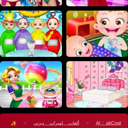
Al3abCoat
>
ألعاب اميرات ديزني
>
✨