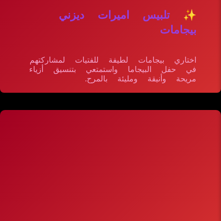
✨ تلبيس اميرات ديزني
بيجامات
اختاري بيجامات لطيفة للفتيات لمشاركتهم
في حفل البيجاما واستمتعي بتنسيق أزياء
مريحة وأنيقة ومليئة بالمرح.