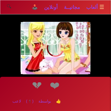
🔍
☰
ألعاب مجانيــة أونلاين 🕹️
إلعــــب
💔
❤️
👍 بواسطة (1) لاعب