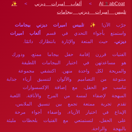
Al3abCoat
>
ألعاب اميرات ديزني
>
✨
تلبيس اميرات ديزني بيجامات
جرّب الآن!
✨ تلبيس اميرات ديزني بيجامات
واستمتع بأجواء التحدي في قسم
ألعاب اميرات
ديزني
، حيث المتعة والإثارة بانتظارك دائمًا.
الفتيات قررن إقامة حفل بيجاما ممتع، ودورك
هو مساعدتهن في اختيار البيجامات اللطيفة
والمريحة لكل واحدة منهن. اكتشفي مجموعة
متنوعة من التصاميم والألوان لتنسيق أزياء جذابة
تناسب جو الحفل، مع إضافة الإكسسوارات
المبهجة لإضفاء لمسة من المرح والأناقة. اللعبة
تقدم تجربة ممتعة تجمع بين تنسيق الملابس،
الإبداع في اختيار الأزياء، وإضفاء أجواء مرحة
على الحفل، لتستمتعي مع الفتيات بلحظات مليئة
بالبهجة والراحة.