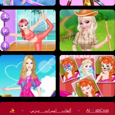
Al3abCoat
>
ألعاب اميرات ديزني
>
✨