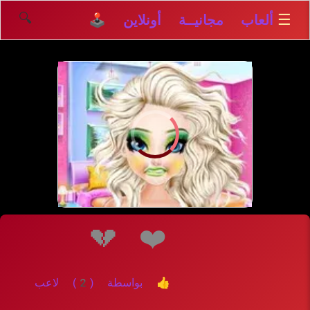
🔍
☰
ألعاب مجانيــة أونلاين 🕹️
إلعــــب
💔
❤️
👍 بواسطة (2) لاعب