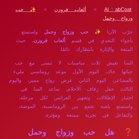
Al3abCoat
>
ألعاب فروزن
>
✨ حب
وزواج وحمل
جرّب الآن!
✨ حب وزواج وحمل
واستمتع
بأجواء التحدي في قسم
ألعاب فروزن
، حيث
المتعة والإثارة بانتظارك دائمًا.
السا تعيش ثلاث مناسبات لا تنسى مع حب
حياتها جاك، اليوم الأول موعد رومانسي مليء
بالمشاعر، اليوم الثاني عرض زواج مميز، واليوم
الثالث حفل زفاف الأحلام، ساعد السا في
اختيار الإطلالات وتجهيز العرائس لكل مرحلة،
واستمتع بلعبة تجمع بين الرومانسية، الموضة،
والتفاعل في تجربة ممتعة ومؤثرة.
❓ هل حب وزواج وحمل