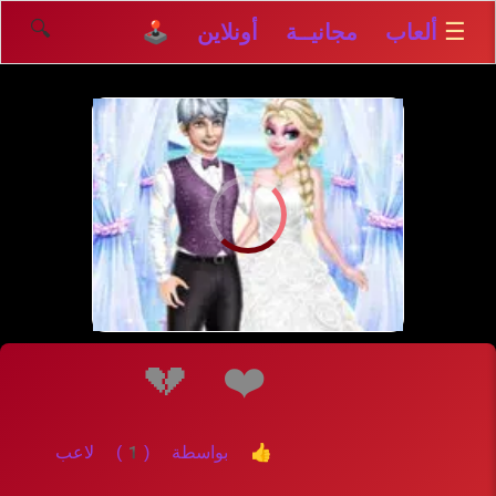
🔍
☰
ألعاب مجانيــة أونلاين 🕹️
💔
❤️
👍 بواسطة (1) لاعب