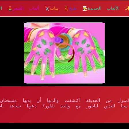
 الألعاب الجديدة
👩‍🍳 طبخ
💃 بنات
✂️ ألعاب الشعر
💄 الم
منزل من الحديقة اكتشفت والدتها أن يديها متسختان 
ليدين لتايلور مع والدة تايلور؟ دعونا نساعد تايل