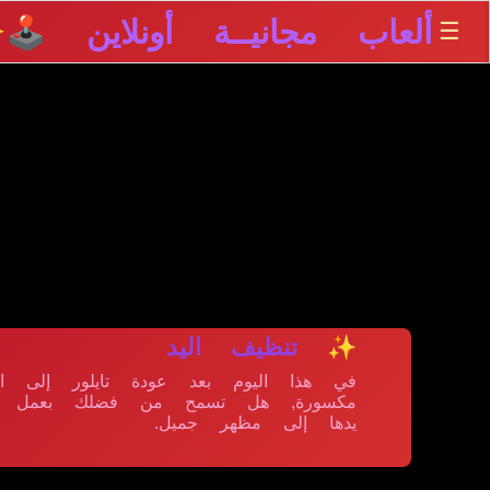
ألعاب مجانيــة أونلاين 🕹️
☰
✨
✨ تنظيف اليد
في هذا اليوم بعد عودة تايلور إلى ال
مكسورة, هل تسمح من فضلك بعمل سبا ل
يدها إلى مظهر جميل.