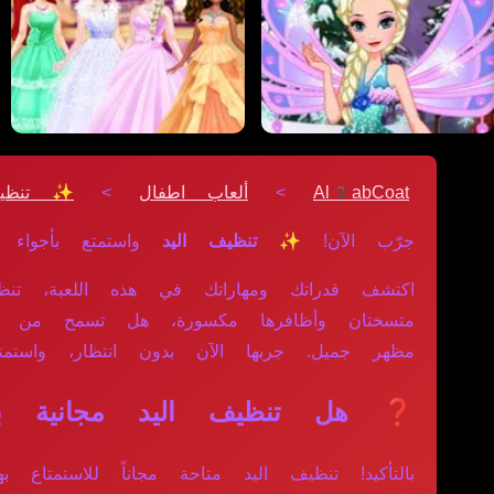
Al3abCoat
>
ألعاب اطفال
>
✨ تنظيف
جرّب الآن!
✨ تنظيف اليد
واستمتع بأجواء
اكتشف قدراتك ومهاراتك في هذه اللعبة، تنظ
متسختان وأظافرها مكسورة، هل تسمح من فضلك
مظهر جميل. جربها الآن بدون انتظار، واستمت
❓ هل تنظيف اليد مجانية بال
بالتأكيد! تنظيف اليد متاحة مجاناً للاستمت