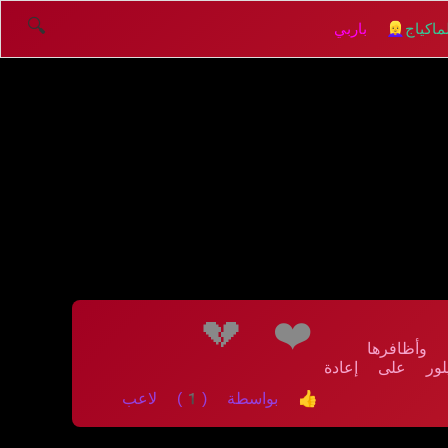
🔍
اكياج
👱‍♀️ باربي
💔
❤️
وأظافرها
ور على إعادة
👍 بواسطة (1) لاعب