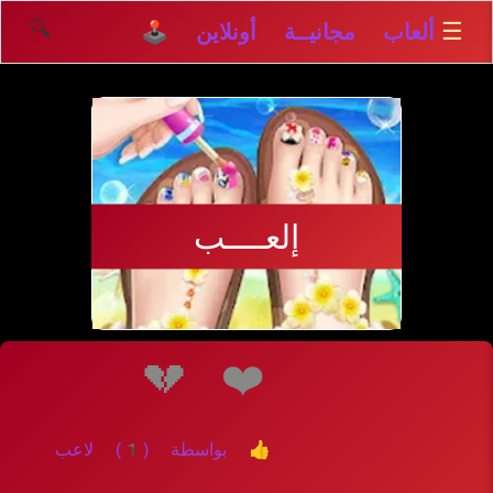
🔍
☰
ألعاب مجانيــة أونلاين 🕹️
إلعــــب
💔
❤️
👍 بواسطة (1) لاعب