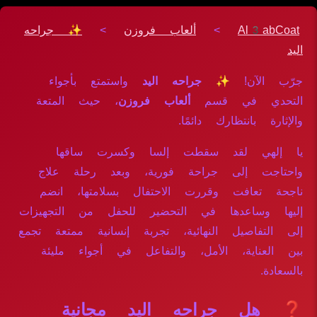
Al3abCoat
>
ألعاب فروزن
>
✨ جراحه
اليد
جرّب الآن!
✨ جراحه اليد
واستمتع بأجواء
التحدي في قسم
ألعاب فروزن
، حيث المتعة
والإثارة بانتظارك دائمًا.
يا إلهي لقد سقطت إلسا وكسرت ساقها
واحتاجت إلى جراحة فورية، وبعد رحلة علاج
ناجحة تعافت وقررت الاحتفال بسلامتها، انضم
إليها وساعدها في التحضير للحفل من التجهيزات
إلى التفاصيل النهائية، تجربة إنسانية ممتعة تجمع
بين العناية، الأمل، والتفاعل في أجواء مليئة
بالسعادة.
❓ هل جراحه اليد مجانية