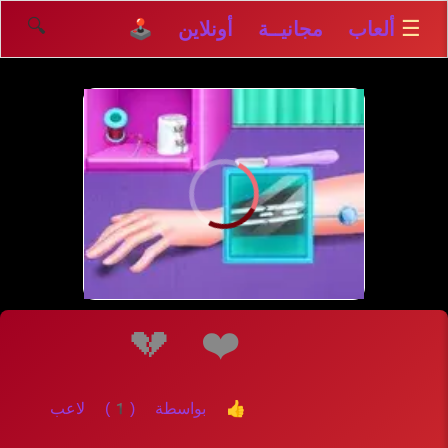
🔍
☰
ألعاب مجانيــة أونلاين 🕹️
💔
❤️
👍 بواسطة (1) لاعب