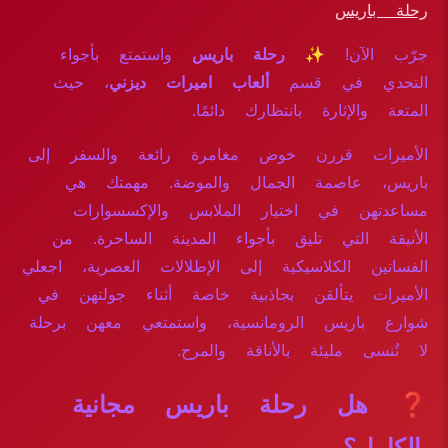
رحلة باريس
جرّب الآن!
✨ رحلة باريس
واستمتع بأجواء
التحدي في قسم
ألعاب اميرات ديزني
، حيث
المتعة والإثارة بانتظارك دائمًا.
الأميرات قررن خوض مغامرة رائعة والسفر إلى
باريس، عاصمة الجمال والموضة. مهمتك هي
مساعدتهن في اختيار الملابس والإكسسوارات
الأنيقة التي تليق بأجواء المدينة الساحرة. من
الفساتين الكلاسيكية إلى الإطلالات العصرية، اجعلي
الأميرات يتألقن بجاذبية خاصة أثناء جولتهن في
شوارع باريس الرومانسية، واستمتعي معهن برحلة
لا تُنسى مليئة بالأناقة والمرح.
❓ هل رحلة باريس مجانية