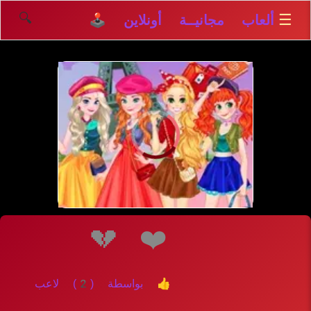
🔍
☰
ألعاب مجانيــة أونلاين 🕹️
💔
❤️
👍 بواسطة (2) لاعب