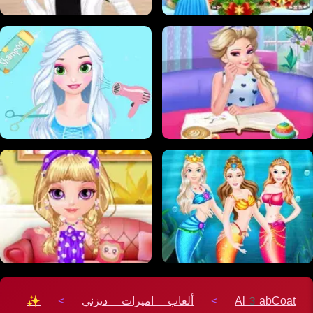
Al3abCoat
>
ألعاب اميرات ديزني
>
✨