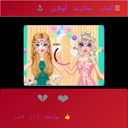
🔍
☰
ألعاب مجانيــة أونلاين 🕹️
إلعــــب
💔
❤️
👍 بواسطة (1) لاعب